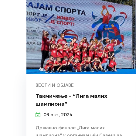
ВЕСТИ И ОБЈАВЕ
Такмичење – “Лига малих
шампиона”
03 окт, 2024
Државно финале „Лига малих
шампиона“ у организацији Савеза за