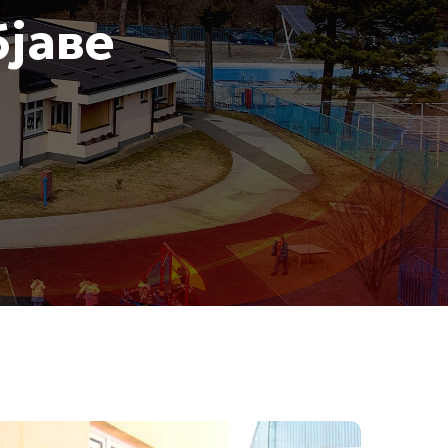
бјаве