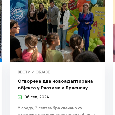
ВЕСТИ И ОБЈАВЕ
Oтворена два новоадаптирана
објекта у Рватима и Брвенику
06 сеп, 2024
У среду, 3.септембра свечано су
отворена два новоадаптирана објекта