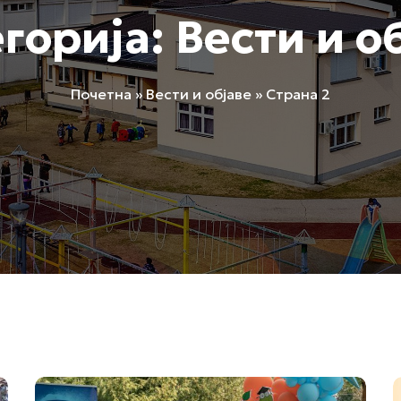
горија:
Вести и о
Remember me
Lost your password?
Почетна
»
Вести и објаве
»
Страна 2