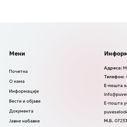
Мени
Информ
Адреса:
Ми
Почетна
Телефон:
+
О нама
Е-пошта з
Информације
info@puves
Вести и објаве
E-пошта у
Документа
puveselode
М.Б.
07233
Јавне набавке