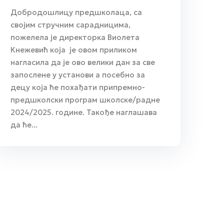
Добродошлицу предшколаца, са
својим стручним сарадницима,
пожелела је директорка Виолета
Кнежевић која је овом приликом
нагласила да је ово велики дан за све
запослене у установи а посебно за
децу која ће похађати припремно-
предшколски програм школске/радне
2024/2025. године. Такође наглашава
да ће...