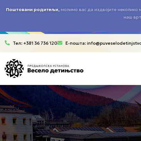
Поштовани родитељи,
молимо вас да издвојите неколико м
наш врт
Тел: +381 36 736 120
Е-пошта:
info@puveselodetinjstvo