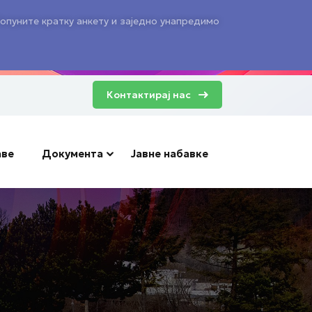
опуните кратку анкету и заједно унапредимо
Контактирај нас
аве
Документа
Јавне набавке