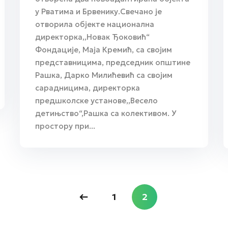
у Рватима и Брвенику.Свечано је
отворила објекте национална
директорка,,Новак Ђоковић“
Фондације, Маја Кремић, са својим
представницима, председник општине
Рашка, Дарко Милићевић са својим
сарадницима, директорка
предшколске установе,,Весело
детињство“,Рашка са колективом. У
простору при...
1
2