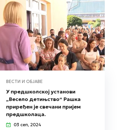
ВЕСТИ И ОБЈАВЕ
У предшколској установи
„Весело детињство“ Рашка
приређен је свечани пријем
предшколаца.
03 сеп, 2024