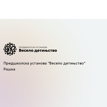
Предшколска установа “Весело детињство”
Рашка