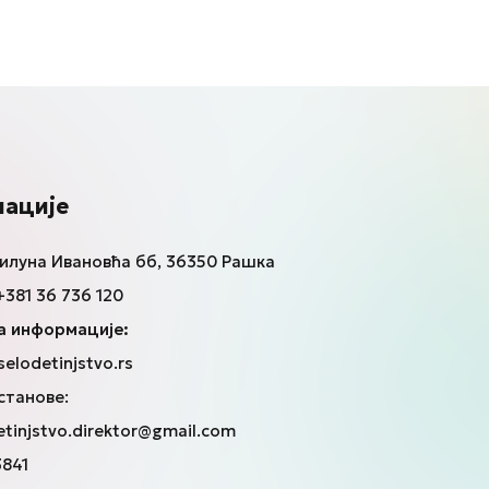
ације
луна Ивановћа бб, 36350 Рашка
381 36 736 120
а информације:
elodetinjstvo.rs
станове:
tinjstvo.direktor@gmail.com
841