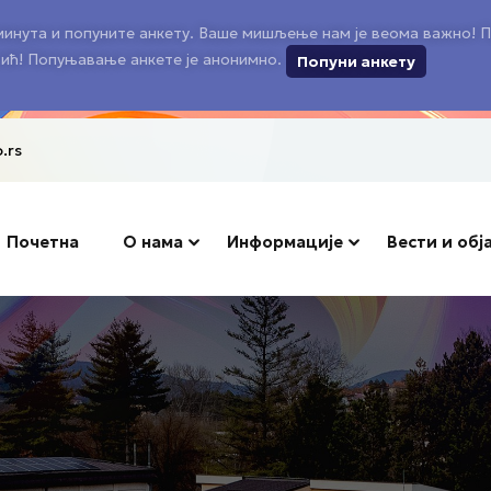
инута и попуните анкету. Ваше мишљење нам је веома важно! П
ић! Попуњавање анкете је анонимно.
Попуни анкету
.rs
Sign in
Sign up
Почетна
О нама
Информације
Вести и обј
Sign in
Don’t have an account?
Sign up